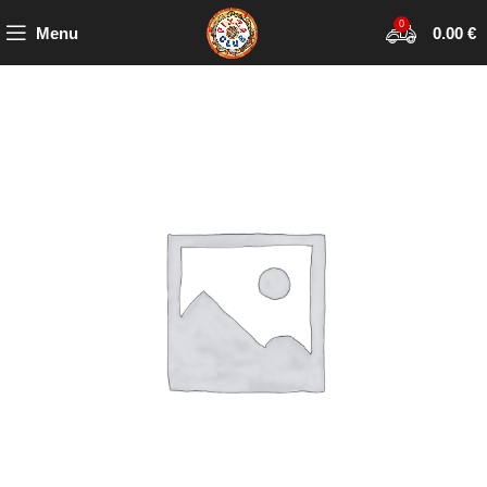
0
Menu
0.00
€