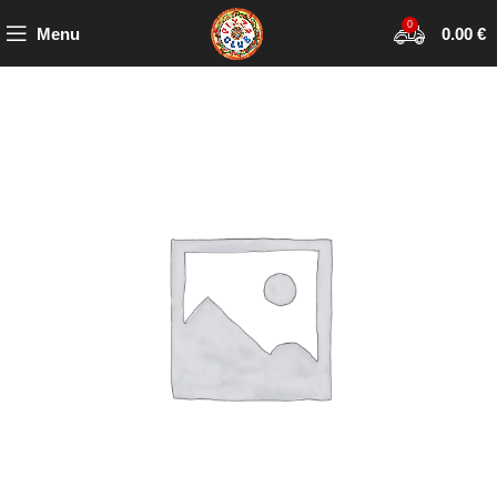
0
Menu
0.00
€