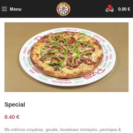
0
Menu
0.00
€
Special
8.40 €
Με σάλτσα ντομάτας, gouda, λουκάνικο πεπερόνι, μανιτάρια &