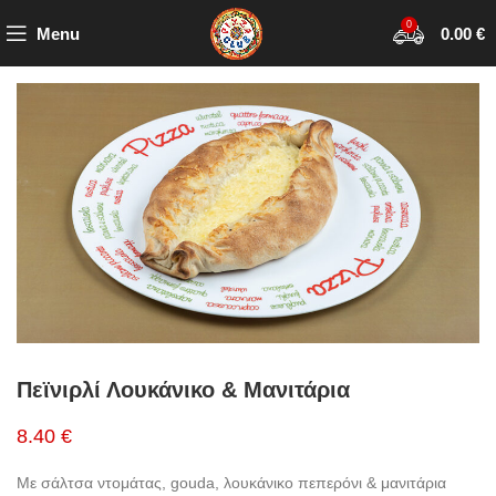
0
Menu
0.00
€
Πεϊνιρλί Λουκάνικο & Μανιτάρια
8.40 €
Με σάλτσα ντομάτας, gouda, λουκάνικο πεπερόνι & μανιτάρια