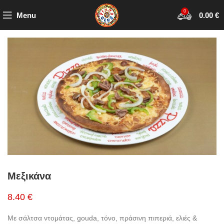
0
Menu
0.00
€
Μεξικάνα
8.40 €
Με σάλτσα ντομάτας, gouda, τόνο, πράσινη πιπεριά, ελιές &