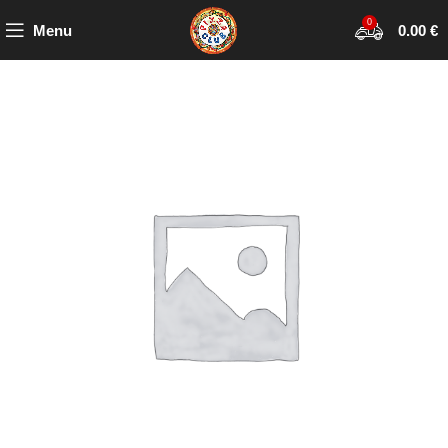
0
Menu
0.00
€