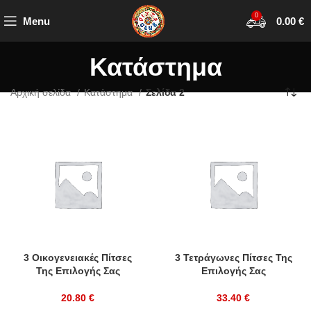
0
Menu
0.00
€
Κατάστημα
Αρχική σελίδα
Κατάστημα
Σελίδα 2
3 Οικογενειακές Πίτσες
3 Τετράγωνες Πίτσες Της
Της Επιλογής Σας
Επιλογής Σας
20.80
€
33.40
€