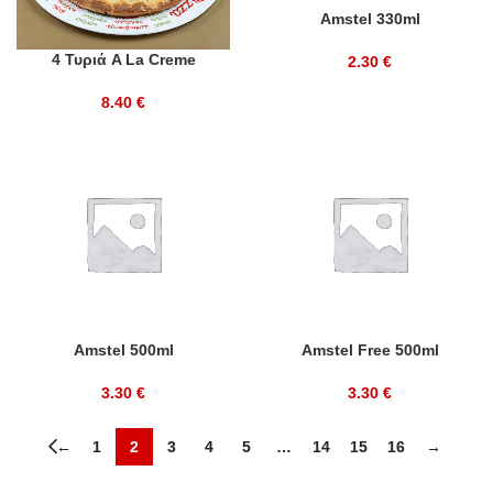
Amstel 330ml
4 Τυριά A La Creme
2.30
€
8.40
€
Amstel 500ml
Amstel Free 500ml
3.30
€
3.30
€
←
1
2
3
4
5
…
14
15
16
→