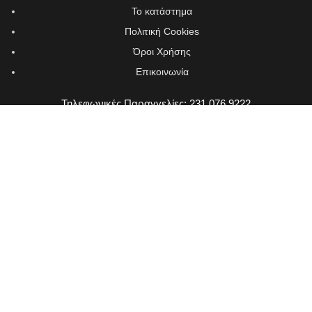
Το κατάστημα
Πολιτική Cookies
Όροι Χρήσης
Επικοινωνία
Τηλεφωνικές Παραγγελίες: 231 076 9222
Pizza Club • Εύοσμος • Θεσσαλονίκη delivery
2021 Made with ❤ by
Vendo
.