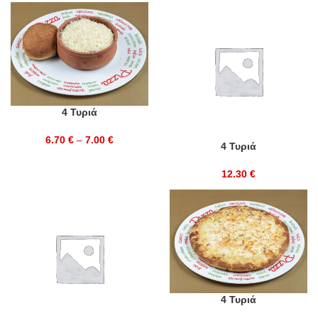
4 Τυριά
6.70
€
–
7.00
€
4 Τυριά
12.30
€
4 Τυριά