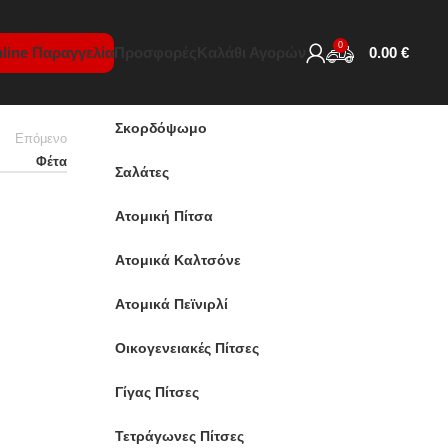
ΚΑΤΗΓΟΡΊΕΣ
0
line Παραγγελία
Προσφορές
Καλάθι Αγορών
0.00
€
Προσφορές
Σκορδόψωμο
Επόμενο
Φέτα
Σαλάτες
Ατομική Πίτσα
Ατομικά Καλτσόνε
Ατομικά Πεϊνιρλί
Οικογενειακές Πίτσες
Γίγας Πίτσες
Τετράγωνες Πίτσες