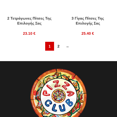
2 Τετράγωνες Πίτσες Της
3 Γίγας Πίτσες Της
Επιλογής Σας
Επιλογής Σας
23.10
€
25.40
€
1
2
→